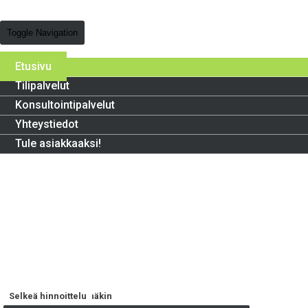
Toggle Navigation
Etusivu
Tilipalvelut
Konsultointipalvelut
Yhteystiedot
Tule asiakkaaksi!
Helppous
Kaikkialla missä sinäkin
Selkeä hinnoittelu
100% Kotimainen